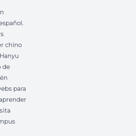
un
español.
rs
er chino
e Hanyu
p de
én
webs para
 aprender
sita
ampus