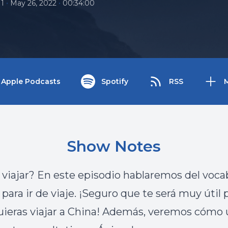
•
•
11
May 26, 2022
00:34:00
Apple Podcasts
Spotify
RSS
Show Notes
 viajar? En este episodio hablaremos del voca
para ir de viaje. ¡Seguro que te será muy útil 
ieras viajar a China! Además, veremos cómo u