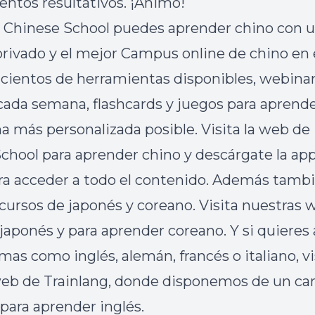
tos resultativos. ¡Ánimo!
 Chinese School
puedes aprender chino con 
privado y el mejor
Campus online de chino
en 
ientos de herramientas disponibles, webina
cada semana, flashcards y juegos para aprend
ma más personalizada posible. Visita la web d
School para
aprender chino
y
descárgate la ap
a acceder a todo el contenido.
Además tambi
ursos de japonés y coreano. Visita nuestras 
 japonés
y para
aprender coreano
.
Y si quieres
mas como inglés, alemán, francés o italiano, vi
web de
Trainlang
, donde disponemos de un c
 para
aprender inglés
.