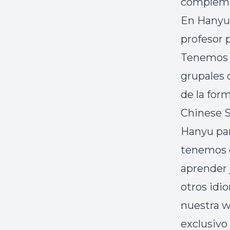
complemen
En
Hanyu
profesor 
Tenemos c
grupales 
de la for
Chinese 
Hanyu
par
tenemos c
aprender
otros idio
nuestra 
exclusivo