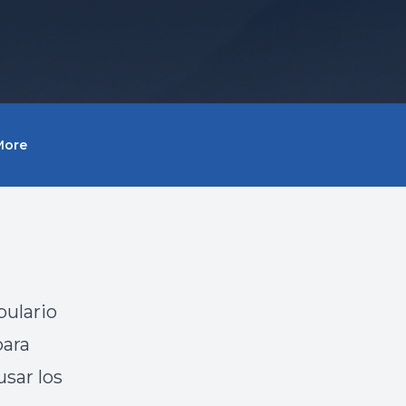
More
bulario
para
sar los