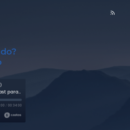
ado?
o
)
#11 ¿A dónde viajaste el año pasado? | Podcast para aprender chino
:00
/
00:34:00